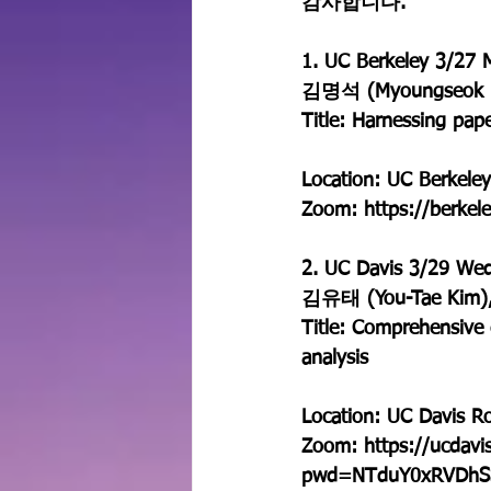
감사합니다.
1. UC Berkeley 3/27
김명석 (Myoungseok K
Title: Harnessing pap
Location: UC Berkele
Zoom: https://berkel
2. UC Davis 3/29 We
김유태 (You-Tae Kim),
Title: Comprehensive e
analysis
Location: UC Davis R
Zoom: https://ucdav
pwd=NTduY0xRVDhSS