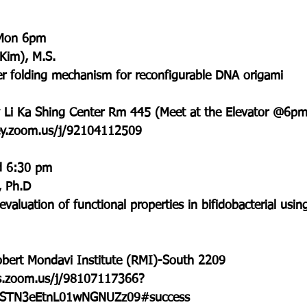
 Mon 6pm
im), M.S.
er folding mechanism for reconfigurable DNA origami
y Li Ka Shing Center Rm 445 (Meet at the Elevator @6pm
ey.zoom.us/j/92104112509
d 6:30 pm
 Ph.D
valuation of functional properties in bifidobacterial usin
obert Mondavi Institute (RMI)-South 2209
is.zoom.us/j/98107117366?
TN3eEtnL01wNGNUZz09#success 