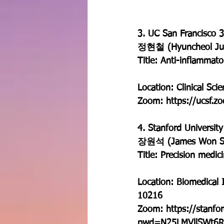
3. UC San Francisco 
정현철 (Hyuncheol Jun
Title: Anti-inflammat
Location: Clinical Sci
Zoom: https://ucsf
4. Stanford Universit
장원석 (James Won Su
Title: Precision medi
Location: Biomedical
10216
Zoom: https://stanf
pwd=N25LMVllSWt6R