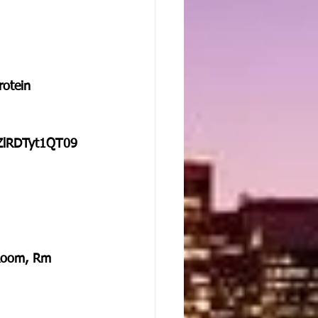
rotein
ZlRDTyt1QT09
 Room, Rm 