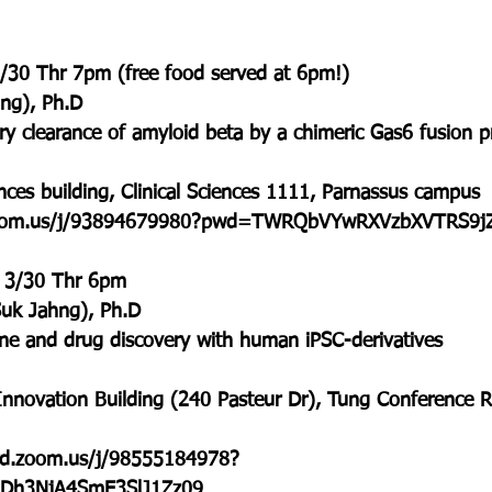
3/30 Thr 7pm (free food served at 6pm!)
g), Ph.D
ory clearance of amyloid beta by a chimeric Gas6 fusion p
ences building, Clinical Sciences 1111, Parnassus campus
.zoom.us/j/93894679980?pwd=TWRQbVYwRXVzbXVTRS9j
y 3/30 Thr 6pm 
k Jahng), Ph.D
cine and drug discovery with human iPSC-derivatives
 Innovation Building (240 Pasteur Dr), Tung Conference
ord.zoom.us/j/98555184978?
Dh3NjA4SmE3SlJ1Zz09