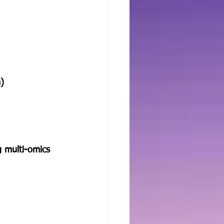
)
g multi-omics 