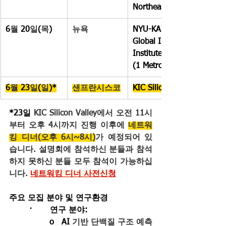
Northeastern Univ.
6
월
 20
일
(
목
)
뉴욕
NYU-KAIST 
Global Innovation and Re
Institute
(1 MetroTech Center, Broo
6
월
 23
일
(
일
)*
샌프란시스코
KIC Silicon Valley
*23일 
KIC Silicon Valley에서 오전 11시
부터 오후 4시까지 진행 이후에 
네트워
킹 디너(오후 6시~8시)
가 예정되어 있
습니다. 설명회에 참석하신 분들과 참석
하지 못하신 분들 모두 참석이 가능하십
니다. 
네트워킹 디너 사전신청
주요 모집 분야 및 연구환경
	·       
연구 분야
:
		o   AI 
기반 단백질 구조 예측 