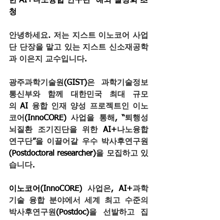
한 AI+나노융합 연구단" 해외 설명회 초
청
안녕하세요
. 
저는 지스트 이노코어 사업
단 단장을 맡고 있는 지스트 신소재공학
과 이은지 교수입니다
.
광주과학기술원
(GIST)
은 과학기술정보
통신부와 함께 대한민국 최대 규모
의
 AI 
융합 인재 양성 프로젝트인 이노
코어
(InnoCORE) 
사업을 통해
, “
퇴행성 
뇌질환 조기진단을 위한
 AI+
나노융합 
연구단
”
을 이끌어갈 우수 박사후연구원
(Postdoctoral researcher)
을 모집하고 있
습니다
.
이노코어(InnoCORE)
사업은
, AI+
과학
기술 융합 분야에서 세계 최고 수준의 
박사후연구원
(Postdoc)
을 선발하고 집