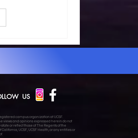
12) 2025
IS x K-Bio-X
e Science
nference
OLLOW US
 registered campus organization at UCSF.
he views and opinions expressed herein do not
 state or reflect those of The Regents of the
of California, UCSF, UCSF Health, or any entities or
f.