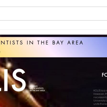
[리마인드] 2025
(7/
KOL
KOLIS 정기 여름 학회
Lif
Life Science
ENTISTS IN THE BAY AREA
Co
Conference - 7
월 12일 토요일 08:30
F
- 18:00 (PST)
F
KOLIS is a
However, t
necessarily
University 
units thereo